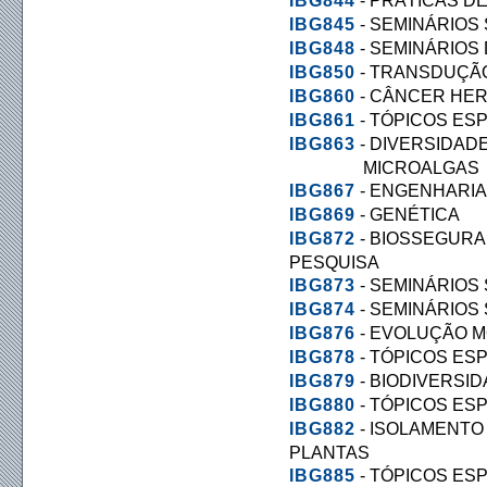
IBG844
- PRÁTICAS DE
IBG845
- SEMINÁRIOS 
IBG848
- SEMINÁRIOS
IBG850
- TRANSDUÇÃO
IBG860
- CÂNCER HER
IBG861
- TÓPICOS ESP
IBG863
- DIVERSIDAD
MICROALGAS
IBG867
- ENGENHARIA
IBG869
- GENÉTICA
IBG872
- BIOSSEGURA
PESQUISA
IBG873
- SEMINÁRIOS 
IBG874
- SEMINÁRIOS 
IBG876
- EVOLUÇÃO 
IBG878
- TÓPICOS ESP
IBG879
- BIODIVERSI
IBG880
- TÓPICOS ESP
IBG882
- ISOLAMENTO
PLANTAS
IBG885
- TÓPICOS ESP