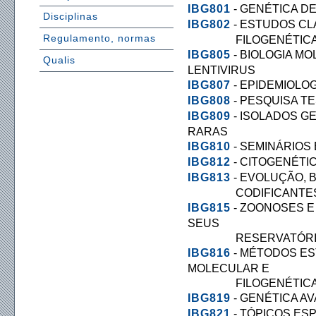
IBG801
- GENÉTICA D
Disciplinas
IBG802
- ESTUDOS CL
Regulamento, normas
FILOGENÉTIC
IBG805
- BIOLOGIA M
Qualis
LENTIVIRUS
IBG807
- EPIDEMIOLO
IBG808
- PESQUISA T
IBG809
- ISOLADOS G
RARAS
IBG810
- SEMINÁRIOS
IBG812
- CITOGENÉTIC
IBG813
- EVOLUÇÃO, 
CODIFICANTE
IBG815
- ZOONOSES E
SEUS
RESERVATÓRIOS 
IBG816
- MÉTODOS ES
MOLECULAR E
FILOGENÉTIC
IBG819
- GENÉTICA AV
IBG821
- TÓPICOS ESP