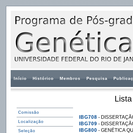
Início
Histórico
Membros
Pesquisa
Publica
Lista
Comissão
IBG708
- DISSERTAÇÃ
Localização
IBG709
- DISSERTAÇÃ
IBG800
- GENÉTICA QU
Seleção