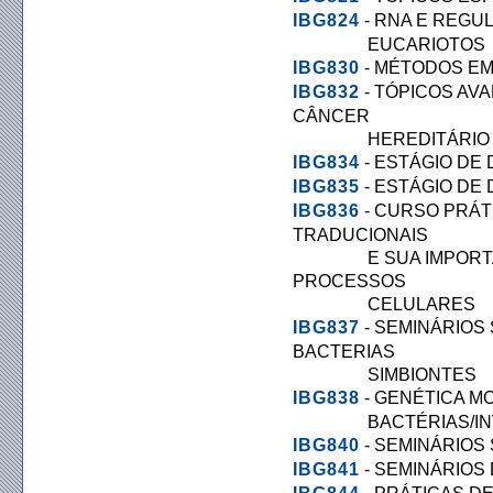
IBG824
- RNA E REGU
EUCARIOTOS
IBG830
- MÉTODOS EM
IBG832
- TÓPICOS AV
CÂNCER
HEREDITÁRIO
IBG834
- ESTÁGIO DE
IBG835
- ESTÁGIO DE
IBG836
- CURSO PRÁT
TRADUCIONAIS
E SUA IMPORTANC
PROCESSOS
CELULARES
IBG837
- SEMINÁRIOS 
BACTERIAS
SIMBIONTES
IBG838
- GENÉTICA M
BACTÉRIAS/INV
IBG840
- SEMINÁRIOS 
IBG841
- SEMINÁRIOS 