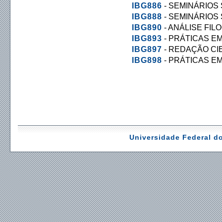
IBG886
- SEMINÁRIOS
IBG888
- SEMINÁRIOS 
IBG890
- ANÁLISE FIL
IBG893
- PRÁTICAS EM
IBG897
- REDAÇÃO CI
IBG898
- PRÁTICAS EM
Universidade Federal do